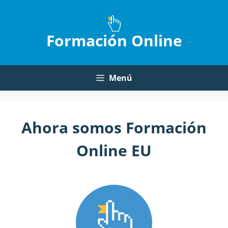
Saltar
al
contenido
Formación Online
Menú
Ahora somos Formación
Online EU