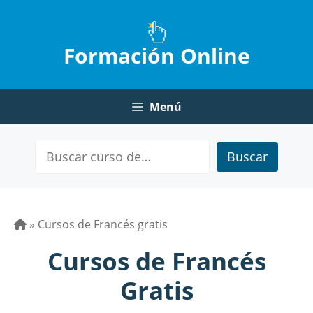
Saltar
al
contenido
Formación Online
Menú
Buscar
»
Cursos de Francés gratis
Cursos de Francés
Gratis