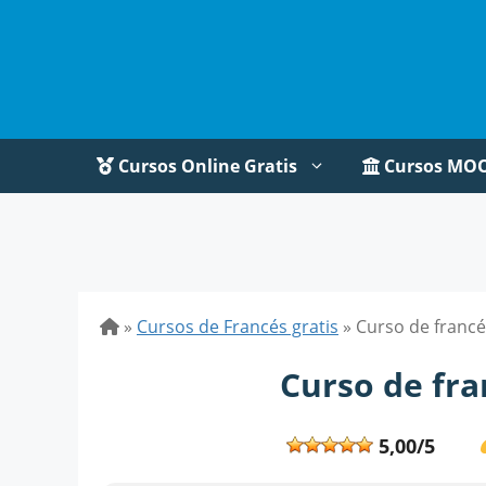
Saltar
al
contenido
Cursos Online Gratis
Cursos MO
»
Cursos de Francés gratis
»
Curso de francé
Curso de fra
5,00/5