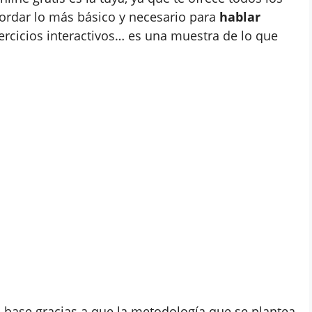
ordar lo más básico y necesario para
hablar
jercicios interactivos… es una muestra de lo que
 base gracias a que la metodología que se plantea