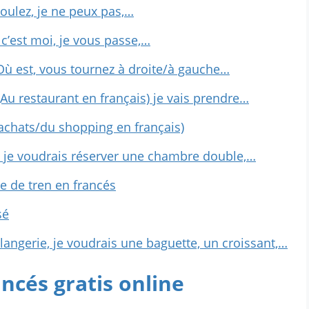
voulez, je ne peux pas,…
 c’est moi, je vous passe,…
Où est, vous tournez à droite/à gauche…
(Au restaurant en français) je vais prendre…
 achats/du shopping en français)
 je voudrais réserver une chambre double,…
te de tren en francés
sé
langerie, je voudrais une baguette, un croissant,…
ncés gratis online