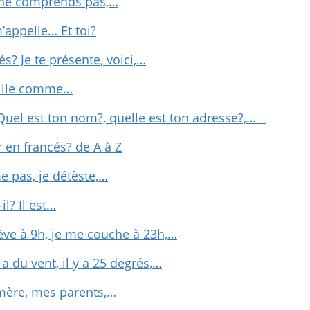
e ne comprends pas,…
’appelle… Et toi?
s? Je te présente, voici,…
vaille comme…
Quel est ton nom?, quelle est ton adresse?,…
 en francés? de A à Z
me pas, je détèste,…
l? Il est…
lève à 9h, je me couche à 23h,…
y a du vent, il y a 25 degrés,…
mère, mes parents,…