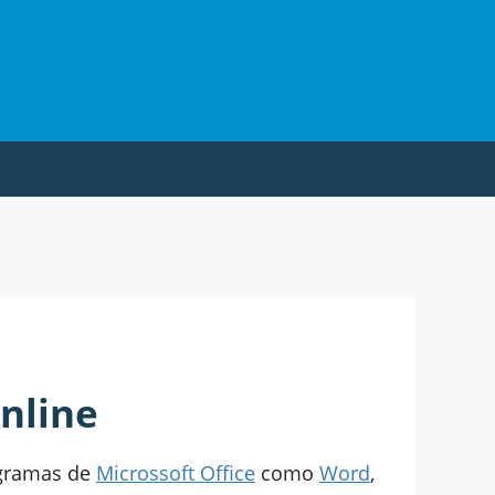
nline
rogramas de
Microssoft Office
como
Word
,