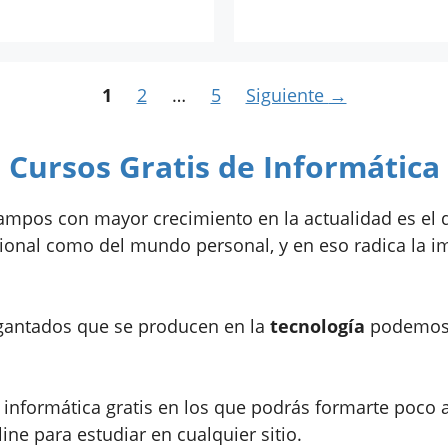
Página
Página
Página
1
2
…
5
Siguiente
→
Cursos Gratis de Informática
mpos con mayor crecimiento en la actualidad es el de
ional como del mundo personal, y en eso radica la imp
gigantados que se producen en la
tecnología
podemos 
informática gratis en los que podrás formarte poco 
ne para estudiar en cualquier sitio.