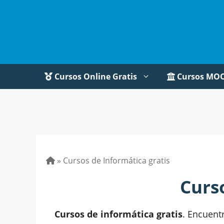
Saltar
al
contenido
Cursos Online Gratis
Cursos MO
»
Cursos de Informática gratis
Curs
Cursos de informática gratis
. Encuent