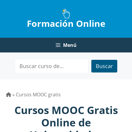
Saltar
al
contenido
Formación Online
Menú
Buscar
»
Cursos MOOC gratis
Cursos MOOC Gratis
Online de