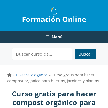
Saltar
al
contenido
Formación Online
Menú
Buscar
»
1.Descatalogados
»
Curso gratis para hacer
compost orgánico para huertas, jardines y plantas
Curso gratis para hacer
compost orgánico para