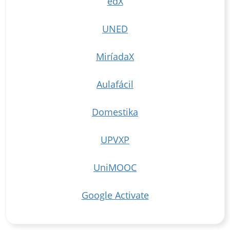
edX
UNED
MiríadaX
Aulafácil
Domestika
UPVXP
UniMOOC
Google Activate