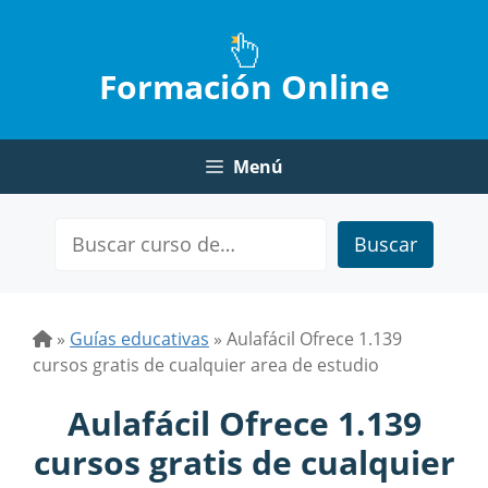
Saltar
al
contenido
Formación Online
Menú
Buscar
»
Guías educativas
»
Aulafácil Ofrece 1.139
cursos gratis de cualquier area de estudio
Aulafácil Ofrece 1.139
cursos gratis de cualquier