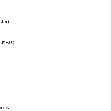
star)
butivas)
ncias