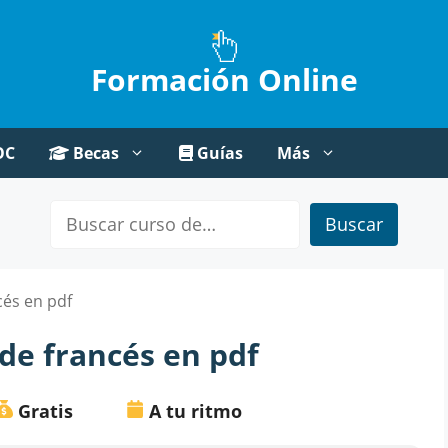
Formación Online
OC
Becas
Guías
Más
Buscar
cés en pdf
 de francés en pdf
Gratis
A tu ritmo