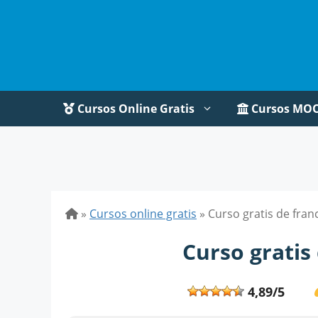
Saltar
al
contenido
Cursos Online Gratis
Cursos MO
»
Cursos online gratis
»
Curso gratis de fran
Curso gratis
4,89/5