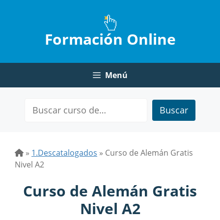
Saltar
al
contenido
Formación Online
Menú
Buscar
»
1.Descatalogados
»
Curso de Alemán Gratis
Nivel A2
Curso de Alemán Gratis
Nivel A2