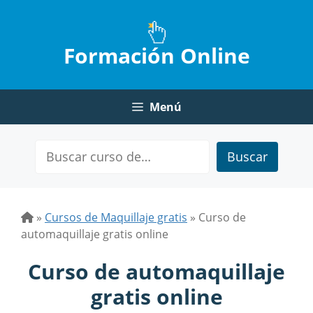
Saltar
al
contenido
Formación Online
Menú
Buscar
»
Cursos de Maquillaje gratis
»
Curso de
automaquillaje gratis online
Curso de automaquillaje
gratis online