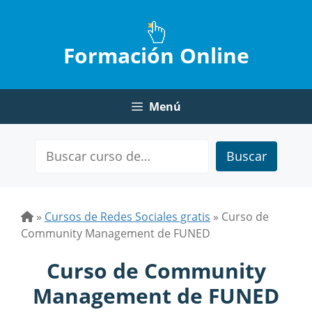
Saltar
al
contenido
Formación Online
Menú
Buscar
»
Cursos de Redes Sociales gratis
»
Curso de
Community Management de FUNED
Curso de Community
Management de FUNED