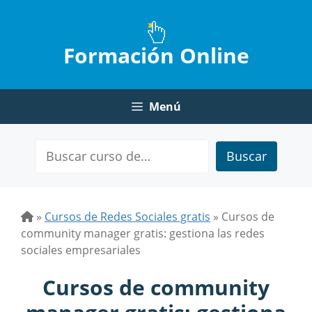
Saltar
al
contenido
Formación Online
Menú
Buscar
»
Cursos de Redes Sociales gratis
»
Cursos de
community manager gratis: gestiona las redes
sociales empresariales
Cursos de community