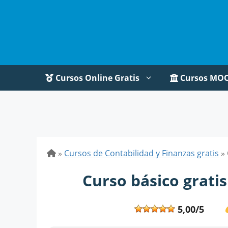
Saltar
al
contenido
Cursos Online Gratis
Cursos MO
»
Cursos de Contabilidad y Finanzas gratis
»
Curso básico grati
5,00/5