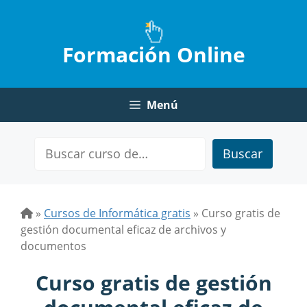
Saltar
al
contenido
Formación Online
Menú
Buscar
»
Cursos de Informática gratis
»
Curso gratis de
gestión documental eficaz de archivos y
documentos
Curso gratis de gestión