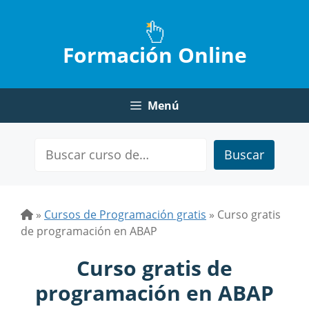
Saltar
al
contenido
Formación Online
Menú
Buscar
»
Cursos de Programación gratis
»
Curso gratis
de programación en ABAP
Curso gratis de
programación en ABAP