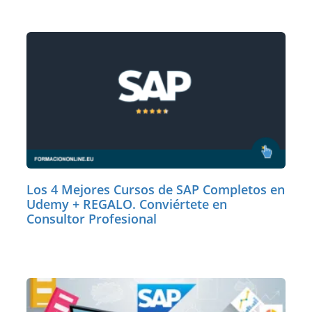
Los 4 Mejores Cursos de SAP Completos en
Udemy + REGALO. Conviértete en
Consultor Profesional