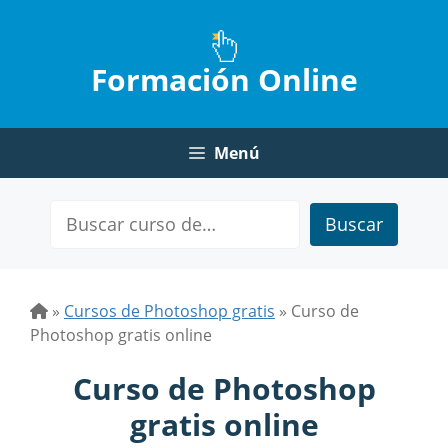
Saltar
al
contenido
Formación Online
Menú
Buscar
»
Cursos de Photoshop gratis
»
Curso de
Photoshop gratis online
Curso de Photoshop
gratis online