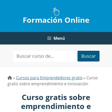
Saltar
al
contenido
Formación Online
Menú
Buscar
»
Cursos para Emprendedores gratis
»
Curso
gratis sobre emprendimiento e innovación
Curso gratis sobre
emprendimiento e