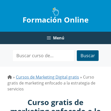
Saltar
al
contenido
Formación Online
Menú
Buscar
»
Cursos de Marketing Digital gratis
»
Curso
gratis de marketing enfocado a la estrategia de
servicios
Curso gratis de