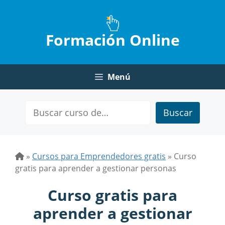
Saltar
al
contenido
Formación Online
Menú
Buscar
»
Cursos para Emprendedores gratis
»
Curso
gratis para aprender a gestionar personas
Curso gratis para
aprender a gestionar