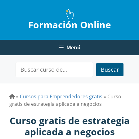
Saltar
al
contenido
Formación Online
Menú
Buscar
»
Cursos para Emprendedores gratis
»
Curso
gratis de estrategia aplicada a negocios
Curso gratis de estrategia
aplicada a negocios