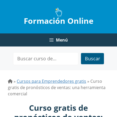
Saltar
al
contenido
Formación Online
Menú
Buscar
»
Cursos para Emprendedores gratis
»
Curso
gratis de pronósticos de ventas: una herramienta
comercial
Curso gratis de