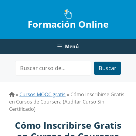
Saltar
al
contenido
Formación Online
Menú
Buscar
»
Cursos MOOC gratis
»
Cómo Inscribirse Gratis
en Cursos de Coursera (Auditar Curso Sin
Certificado)
Cómo Inscribirse Gratis