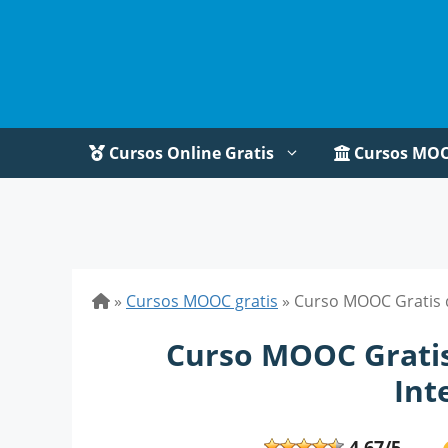
Saltar
al
contenido
Cursos Online Gratis
Cursos MO
»
Cursos MOOC gratis
»
Curso MOOC Gratis d
Curso MOOC Gratis
Int
4,67/5