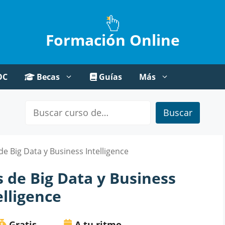
Formación Online
OC
Becas
Guías
Más
Buscar
e Big Data y Business Intelligence
 de Big Data y Business
elligence
Gratis
A tu ritmo