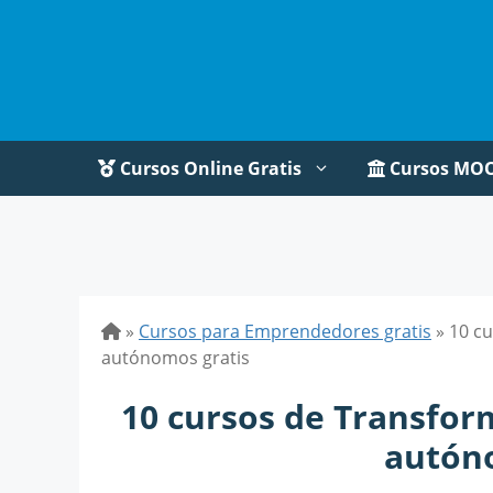
Saltar
al
contenido
Cursos Online Gratis
Cursos MO
»
Cursos para Emprendedores gratis
»
10 cu
autónomos gratis
10 cursos de Transfor
autón