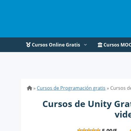
Saltar
al
contenido
Cursos Online Gratis
Cursos MO
»
Cursos de Programación gratis
»
Cursos de
Cursos de Unity Gra
vid
5,00/5