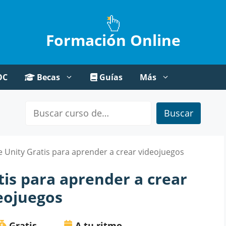
Formación Online
OC
Becas
Guías
Más
Buscar
 Unity Gratis para aprender a crear videojuegos
tis para aprender a crear
eojuegos
Gratis
A tu ritmo