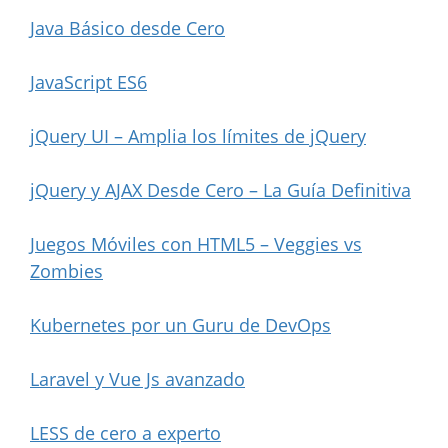
Java Básico desde Cero
JavaScript ES6
jQuery UI – Amplia los límites de jQuery
jQuery y AJAX Desde Cero – La Guía Definitiva
Juegos Móviles con HTML5 – Veggies vs
Zombies
Kubernetes por un Guru de DevOps
Laravel y Vue Js avanzado
LESS de cero a experto