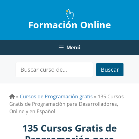
Saltar
al
contenido
Formación Online
Menú
Buscar
»
Cursos de Programación gratis
»
135 Cursos
Gratis de Programación para Desarrolladores,
Online y en Español
135 Cursos Gratis de