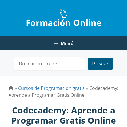
Saltar
al
contenido
Formación Online
Menú
Buscar
»
Cursos de Programación gratis
»
Codecademy:
Aprende a Programar Gratis Online
Codecademy: Aprende a
Programar Gratis Online