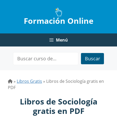
Saltar
al
contenido
Formación Online
Menú
Buscar
»
Libros Gratis
»
Libros de Sociología gratis en
PDF
Libros de Sociología
gratis en PDF