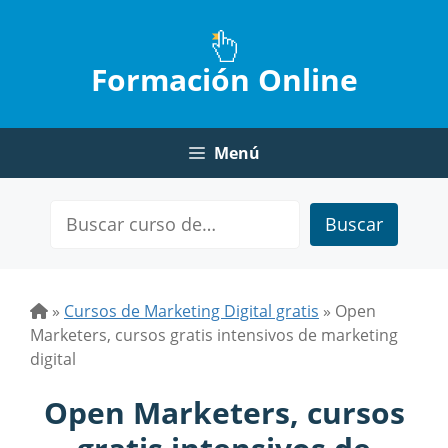
Saltar
al
contenido
Formación Online
Menú
Buscar
»
Cursos de Marketing Digital gratis
»
Open
Marketers, cursos gratis intensivos de marketing
digital
Open Marketers, cursos