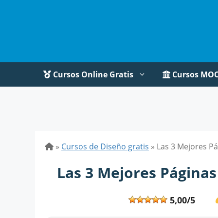
Saltar
al
contenido
Cursos Online Gratis
Cursos MO
»
Cursos de Diseño gratis
»
Las 3 Mejores Pá
Las 3 Mejores Páginas
5,00/5