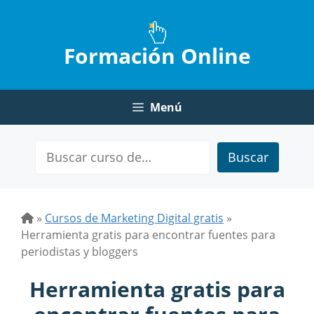
Saltar
al
contenido
Formación Online
Menú
Buscar
»
Cursos de Marketing Digital gratis
»
Herramienta gratis para encontrar fuentes para
periodistas y bloggers
Herramienta gratis para