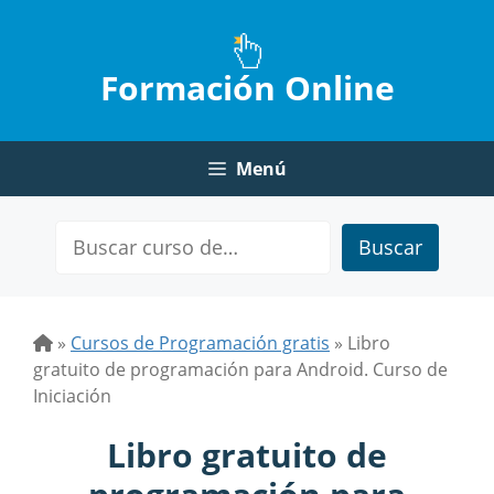
Saltar
al
contenido
Formación Online
Menú
Buscar
»
Cursos de Programación gratis
»
Libro
gratuito de programación para Android. Curso de
Iniciación
Libro gratuito de