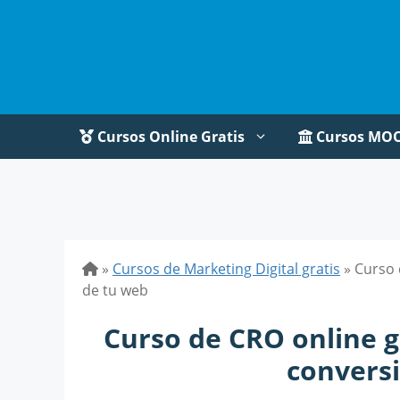
Saltar
al
contenido
Cursos Online Gratis
Cursos MO
»
Cursos de Marketing Digital gratis
»
Curso 
de tu web
Curso de CRO online g
convers