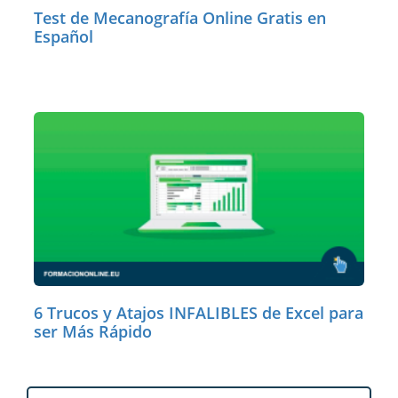
Test de Mecanografía Online Gratis en
Español
6 Trucos y Atajos INFALIBLES de Excel para
ser Más Rápido