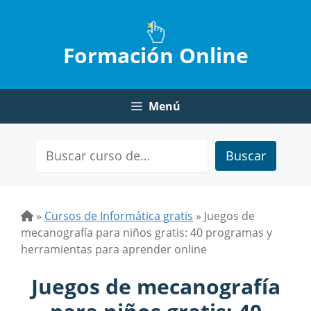
Saltar
al
contenido
Formación Online
Menú
Buscar
»
Cursos de Informática gratis
»
Juegos de
mecanografía para niños gratis: 40 programas y
herramientas para aprender online
Juegos de mecanografía