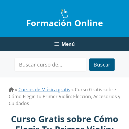
Saltar
al
contenido
Formación Online
Menú
Buscar
»
Cursos de Música gratis
»
Curso Gratis sobre
Cómo Elegir Tu Primer Violín: Elección, Accesorios y
Cuidados
Curso Gratis sobre Cómo