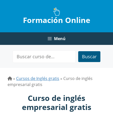
Saltar
al
contenido
Formación Online
Menú
Buscar
»
Cursos de Inglés gratis
»
Curso de inglés
empresarial gratis
Curso de inglés
empresarial gratis