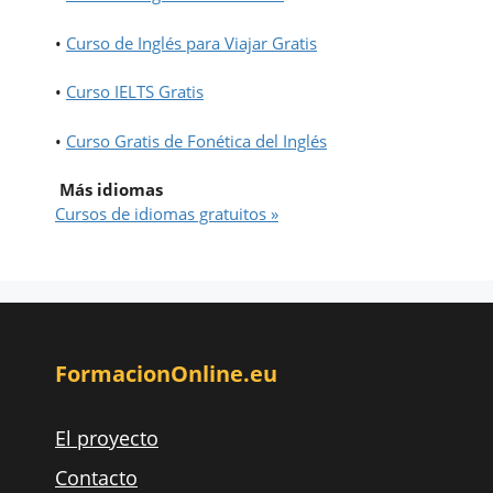
•
Curso de Inglés para Viajar Gratis
•
Curso IELTS Gratis
•
Curso Gratis de Fonética del Inglés
Más idiomas
Cursos de idiomas gratuitos »
FormacionOnline.eu
El proyecto
Contacto