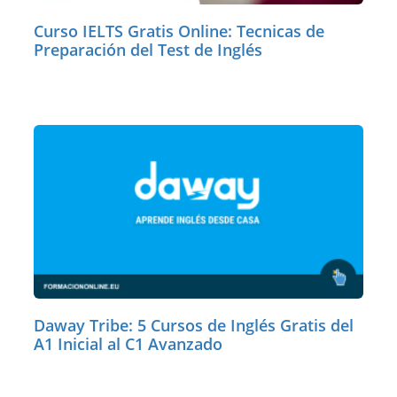
Curso IELTS Gratis Online: Tecnicas de
Preparación del Test de Inglés
Daway Tribe: 5 Cursos de Inglés Gratis del
A1 Inicial al C1 Avanzado