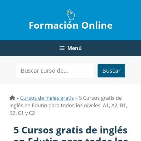
Saltar
al
contenido
Formación Online
Menú
Buscar
»
Cursos de Inglés gratis
»
5 Cursos gratis de
inglés en Edutin para todos los niveles: A1, A2, B1,
B2, C1 y C2
5 Cursos gratis de inglés