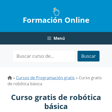
Saltar
al
contenido
Formación Online
Menú
Buscar
»
Cursos de Programación gratis
»
Curso gratis
de robótica básica
Curso gratis de robótica
básica