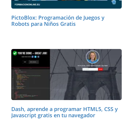
PictoBlox: Programación de Juegos y
Robots para Niños Gratis
Dash, aprende a programar HTML5, CSS y
Javascript gratis en tu navegador