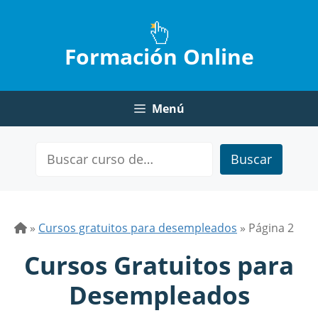
Saltar
al
contenido
Formación Online
Menú
Buscar
»
Cursos gratuitos para desempleados
»
Página 2
Cursos Gratuitos para
Desempleados