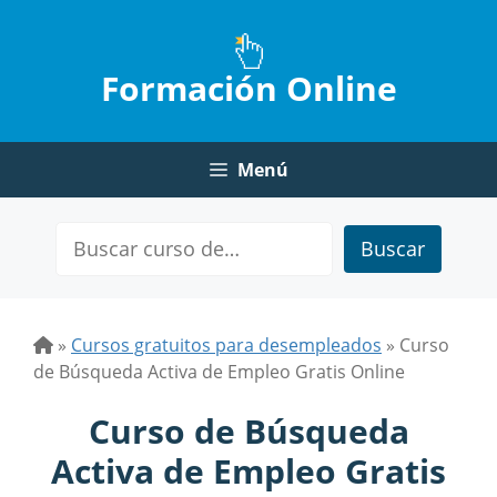
Saltar
al
contenido
Formación Online
Menú
Buscar
»
Cursos gratuitos para desempleados
»
Curso
de Búsqueda Activa de Empleo Gratis Online
Curso de Búsqueda
Activa de Empleo Gratis