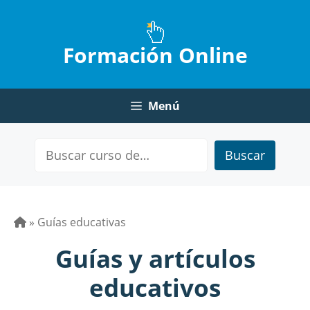
Saltar
al
contenido
Formación Online
Menú
Buscar
»
Guías educativas
Guías y artículos
educativos