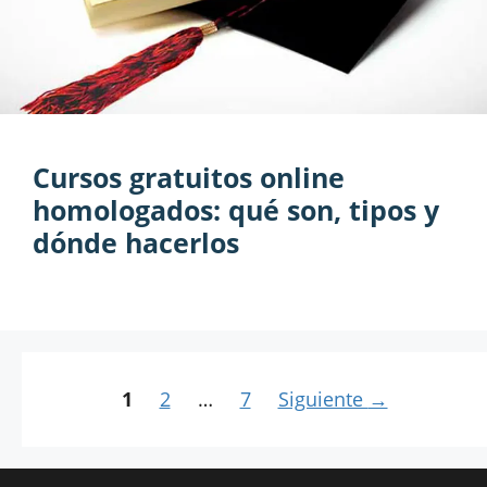
Cursos gratuitos online
homologados: qué son, tipos y
dónde hacerlos
Página
Página
Página
1
2
…
7
Siguiente
→