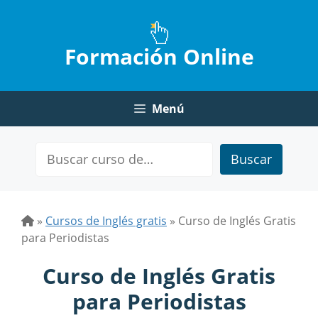
Saltar
al
contenido
Formación Online
Menú
Buscar
»
Cursos de Inglés gratis
»
Curso de Inglés Gratis
para Periodistas
Curso de Inglés Gratis
para Periodistas