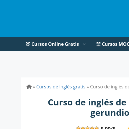
Saltar
al
contenido
Cursos Online Gratis
Cursos MO
»
Cursos de Inglés gratis
»
Curso de inglés de
Curso de inglés de 
gerundios
5,00/5