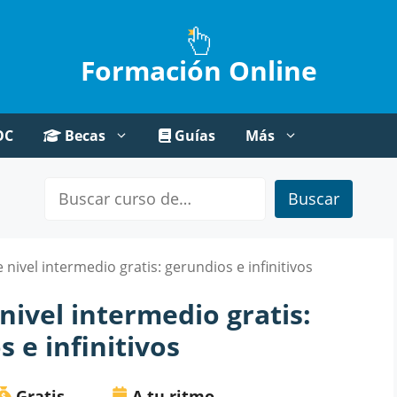
Formación Online
OC
Becas
Guías
Más
Buscar
 nivel intermedio gratis: gerundios e infinitivos
nivel intermedio gratis:
 e infinitivos
Gratis
A tu ritmo