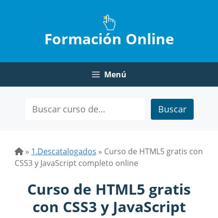
Saltar
al
contenido
Formación Online
Menú
Buscar
»
1.Descatalogados
»
Curso de HTML5 gratis con
CSS3 y JavaScript completo online
Curso de HTML5 gratis
con CSS3 y JavaScript