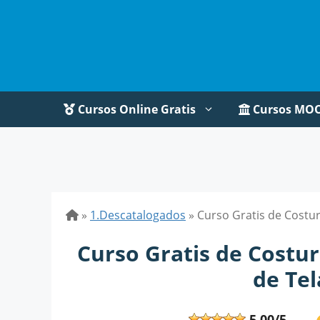
Saltar
al
contenido
Cursos Online Gratis
Cursos MO
»
1.Descatalogados
»
Curso Gratis de Costu
Curso Gratis de Cost
de Tel
5,00/5