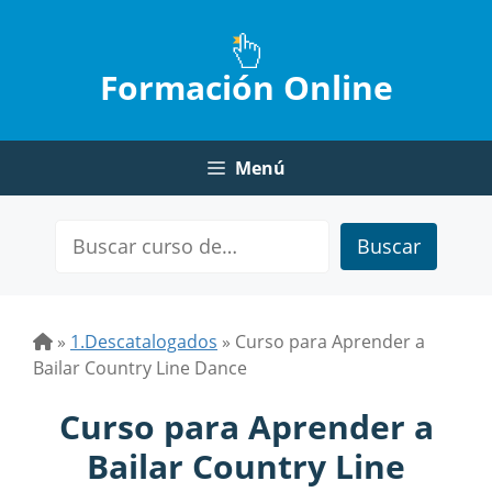
Saltar
al
contenido
Formación Online
Menú
Buscar
»
1.Descatalogados
»
Curso para Aprender a
Bailar Country Line Dance
Curso para Aprender a
Bailar Country Line