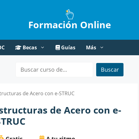
Formación Online
OC
Becas
Guías
Más
Buscar
structuras de Acero con e-STRUC
structuras de Acero con e-
STRUC
Gratis
A tu ritmo