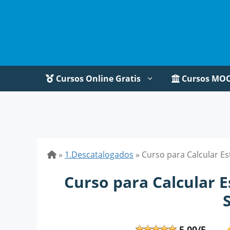
Saltar
al
contenido
Cursos Online Gratis
Cursos MO
»
1.Descatalogados
»
Curso para Calcular E
Curso para Calcular E
5,00/5