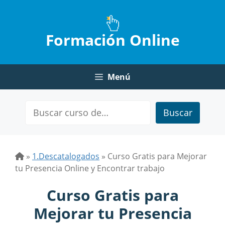
Saltar
al
contenido
Formación Online
Menú
Buscar
»
1.Descatalogados
»
Curso Gratis para Mejorar
tu Presencia Online y Encontrar trabajo
Curso Gratis para
Mejorar tu Presencia